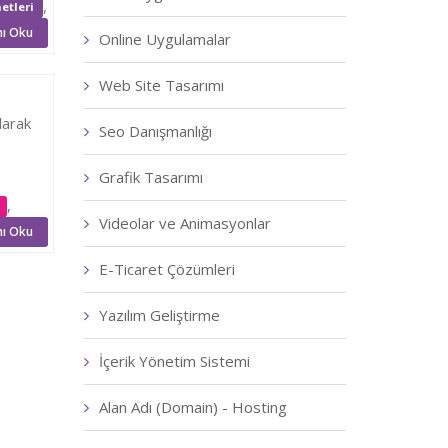
,
etleri
ı Oku
Online Uygulamalar
Web Site Tasarımı
larak
Seo Danışmanlığı
Grafik Tasarımı
,
ı
Videolar ve Animasyonlar
ı Oku
E-Ticaret Çözümleri
Yazılım Geliştirme
İçerik Yönetim Sistemi
Alan Adı (Domain) - Hosting