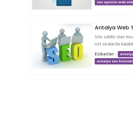
seo uyumlu web site
Antalya Web T
Site sahibi olan ins
üst sıralarda kalabi
Etiketler :
antaly
antalya seo hizmetl