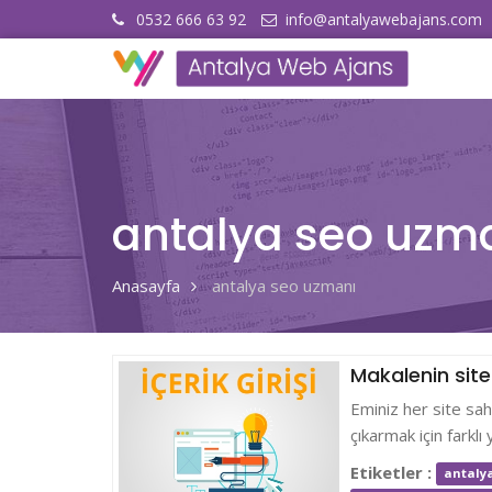
0532 666 63 92
info@antalyawebajans.com
antalya seo uzm
Anasayfa
antalya seo uzmanı
Makalenin site
Eminiz her site sahi
çıkarmak için farkl
Etiketler :
antaly