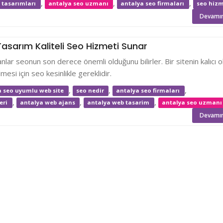
,
,
,
 tasarımları
antalya seo uzmanı
antalya seo firmaları
seo hizm
Devamın
asarım Kaliteli Seo Hizmeti Sunar
anlar seonun son derece önemli olduğunu bilirler. Bir sitenin kalıcı o
lmesi için seo kesinlikle gereklidir.
,
,
,
a seo uyumlu web site
seo nedir
antalya seo firmaları
,
,
,
eri
antalya web ajans
antalya web tasarim
antalya seo uzman
Devamın