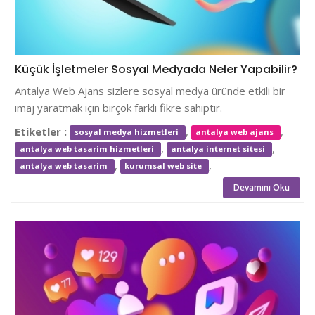
Küçük İşletmeler Sosyal Medyada Neler Yapabilir?
Antalya Web Ajans sizlere sosyal medya üründe etkili bir
imaj yaratmak için birçok farklı fikre sahiptir.
Etiketler :
,
,
sosyal medya hizmetleri
antalya web ajans
,
,
antalya web tasarim hizmetleri
antalya internet sitesi
,
,
antalya web tasarim
kurumsal web site
Devamını Oku