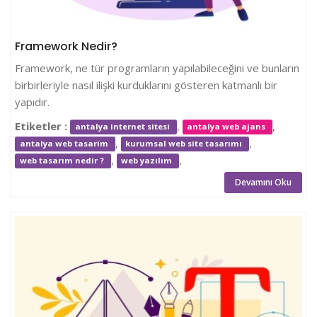
Framework Nedir?
Framework, ne tür programların yapılabileceğini ve bunların
birbirleriyle nasıl ilişki kurduklarını gösteren katmanlı bir
yapıdır.
Etiketler :
,
,
antalya internet sitesi
antalya web ajans
,
,
antalya web tasarim
kurumsal web site tasarımı
,
,
web tasarım nedir ?
web yazılım
Devamını Oku