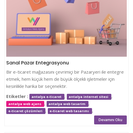
Sanal Pazar Entegrasyonu
Bir e-ticaret mağazasını çevrimiçi bir Pazaryeri ile entegre
etmek, hem küçük hem de büyük ölçekli işletmeler için
kesinlikle harika bir seçenektir.
Etiketler :
,
,
antalya e-ticaret
antalya internet sitesi
,
,
antalya web ajans
antalya web tasarim
,
,
e-ticaret çözümleri
e-ticaret web tasarımı
Devamını Oku