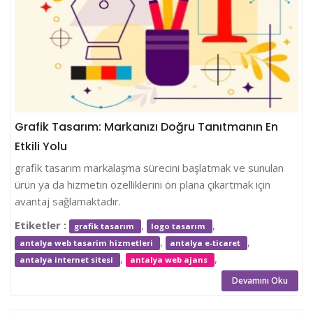
Grafik Tasarım: Markanızı Doğru Tanıtmanın En
Etkili Yolu
grafik tasarım markalaşma sürecini başlatmak ve sunulan
ürün ya da hizmetin özelliklerini ön plana çıkartmak için
avantaj sağlamaktadır.
Etiketler :
,
,
grafik tasarım
logo tasarım
,
,
antalya web tasarim hizmetleri
antalya e-ticaret
,
,
antalya internet sitesi
antalya web ajans
Devamını Oku