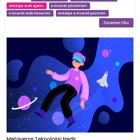
,
,
antalya web ajans
e-ticaret çözümleri
,
,
e-ticaret web tasarımı
antalya e-ticaret yazılımı
Devamını Oku
Metaverse Teknolojisi Nedir