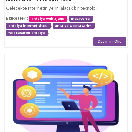
Gelecekte internetin yerini alacak bir teknoloji
Etiketler :
,
,
antalya web ajans
metaverse
,
,
antalya internet sitesi
antalya web tasarim
,
web tasarim antalya
Devamını Oku