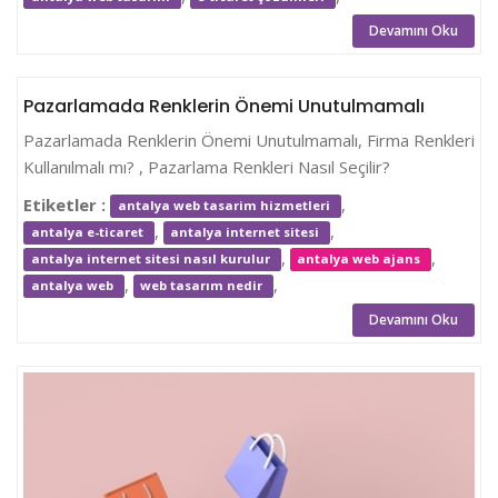
Devamını Oku
Pazarlamada Renklerin Önemi Unutulmamalı
Pazarlamada Renklerin Önemi Unutulmamalı, Firma Renkleri
Kullanılmalı mı? , Pazarlama Renkleri Nasıl Seçilir?
Etiketler :
,
antalya web tasarim hizmetleri
,
,
antalya e-ticaret
antalya internet sitesi
,
,
antalya internet sitesi nasıl kurulur
antalya web ajans
,
,
antalya web
web tasarım nedir
Devamını Oku