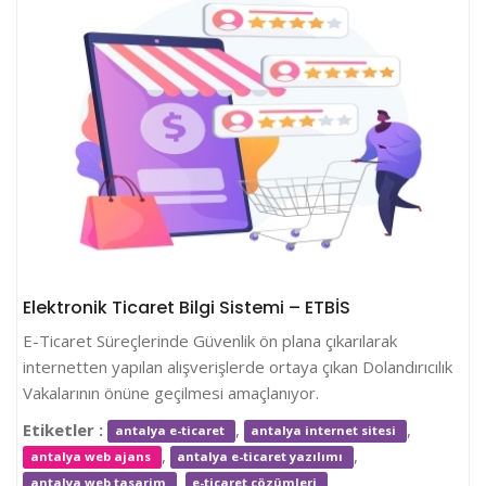
Elektronik Ticaret Bilgi Sistemi – ETBİS
E-Ticaret Süreçlerinde Güvenlik ön plana çıkarılarak
internetten yapılan alışverişlerde ortaya çıkan Dolandırıcılık
Vakalarının önüne geçilmesi amaçlanıyor.
Etiketler :
,
,
antalya e-ticaret
antalya internet sitesi
,
,
antalya web ajans
antalya e-ticaret yazılımı
,
,
antalya web tasarim
e-ticaret çözümleri