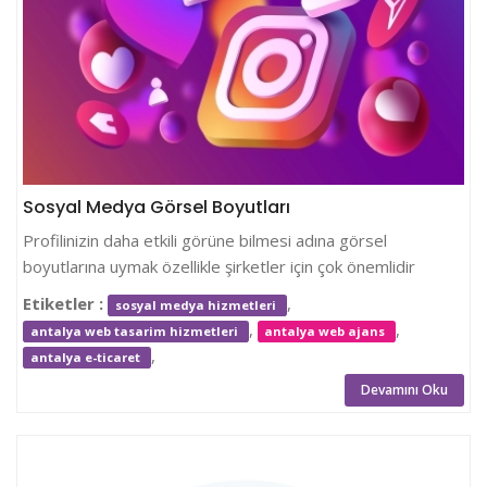
Sosyal Medya Görsel Boyutları
Profilinizin daha etkili görüne bilmesi adına görsel
boyutlarına uymak özellikle şirketler için çok önemlidir
Etiketler :
,
sosyal medya hizmetleri
,
,
antalya web tasarim hizmetleri
antalya web ajans
,
antalya e-ticaret
Devamını Oku