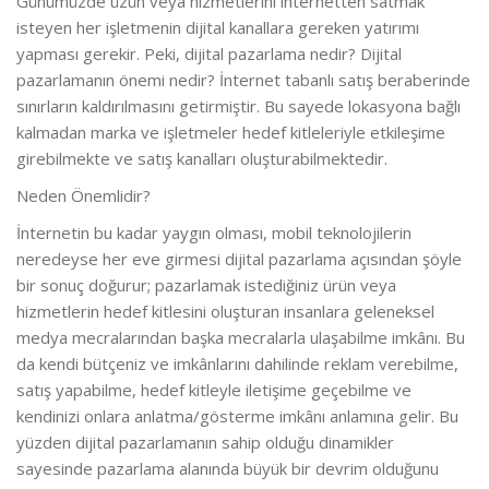
Günümüzde üzün veya hizmetlerini internetten satmak
isteyen her işletmenin dijital kanallara gereken yatırımı
yapması gerekir. Peki, dijital pazarlama nedir? Dijital
pazarlamanın önemi nedir? İnternet tabanlı satış beraberinde
sınırların kaldırılmasını getirmiştir. Bu sayede lokasyona bağlı
kalmadan marka ve işletmeler hedef kitleleriyle etkileşime
girebilmekte ve satış kanalları oluşturabilmektedir.
Neden Önemlidir?
İnternetin bu kadar yaygın olması, mobil teknolojilerin
neredeyse her eve girmesi dijital pazarlama açısından şöyle
bir sonuç doğurur; pazarlamak istediğiniz ürün veya
hizmetlerin hedef kitlesini oluşturan insanlara geleneksel
medya mecralarından başka mecralarla ulaşabilme imkânı. Bu
da kendi bütçeniz ve imkânlarını dahilinde reklam verebilme,
satış yapabilme, hedef kitleyle iletişime geçebilme ve
kendinizi onlara anlatma/gösterme imkânı anlamına gelir. Bu
yüzden dijital pazarlamanın sahip olduğu dinamikler
sayesinde pazarlama alanında büyük bir devrim olduğunu