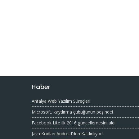
Haber
Antalya Web Yazılım Süreçleri
Microsoft, kaydırma çubuğunun peşinde!
Facebook Lite ilk 2016 güncellemesini aldı
Java Kodları Android’den Kaldırılıyor!