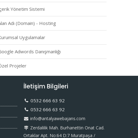
İçerik Yönetim Sistemi
Alan Adı (Domain) - Hosting
Kurumsal Uygulamalar
Google Adwords Danışmanlığı
Özel Projeler
İletişim Bilgileri
0532 666 63 92
0532 666 63 92
info@antalyawebajans.com
Zerdalilik Mah. Burhanettin Onat Cad.
Ortaklar Apt. No:64 D:7 Muratpaşa /