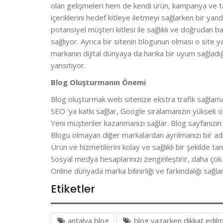
olan gelişmeleri hem de kendi ürün, kampanya ve t
içeriklerini hedef kitleye iletmeyi sağlarken bir yan
potansiyel müşteri kitlesi ile sağlıklı ve doğrudan 
sağlıyor. Ayrıca bir sitenin blogunun olması o site y
markanın dijital dünyaya da harika bir uyum sağladığ
yansıtıyor.
Blog Oluşturmanın Önemi
Blog oluşturmak web sitenize ekstra trafik sağlama
SEO ‘ya katkı sağlar, Google sıralamanızın yüksek o
Yeni müşteriler kazanmanızı sağlar. Blog sayfanızın t
Blogu olmayan diğer markalardan ayrılmanızı bir ad
Ürün ve hizmetilerini kolay ve sağlıklı bir şekilde tan
Sosyal medya hesaplarınızı zenginleştirir, daha çok
Online dünyada marka bilinirliği ve farkındalığı sağlar
Etiketler
antalya blog
blog yazarken dikkat edil