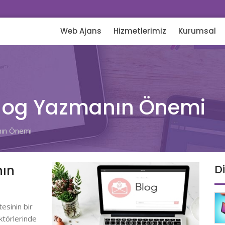
Web Ajans
Hizmetlerimiz
Kurumsal
 Blog Yazmanın Önemi
nın Önemi
D
nın
esinin bir
ktörlerinde