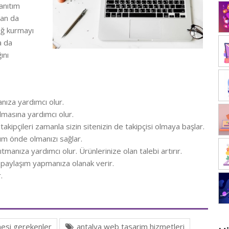
anıtım
dan da
bağ kurmayı
a da
ını
nıza yardımcı olur.
lmasına yardımcı olur.
akipçileri zamanla sizin sitenizin de takipçisi olmaya başlar.
ım önde olmanızı sağlar.
ıtmanıza yardımcı olur. Ürünlerinize olan talebi artırır.
 paylaşım yapmanıza olanak verir.
.
mesi gerekenler
antalya web tasarim hizmetleri