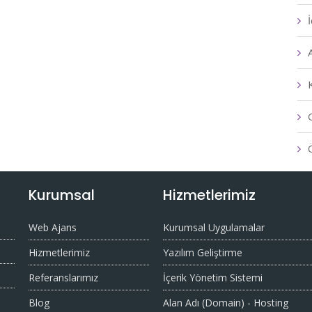
Kurumsal
Hizmetlerimiz
Web Ajans
Kurumsal Uygulamalar
Hizmetlerimiz
Yazılım Geliştirme
Referanslarımız
İçerik Yönetim Sistemi
Blog
Alan Adı (Domain) - Hosting