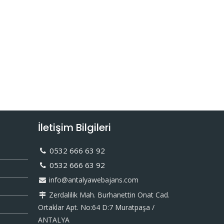
İletişim Bilgileri
0532 666 63 92
0532 666 63 92
info@antalyawebajans.com
Zerdalilik Mah. Burhanettin Onat Cad.
Ortaklar Apt. No:64 D:7 Muratpaşa /
ANTALYA