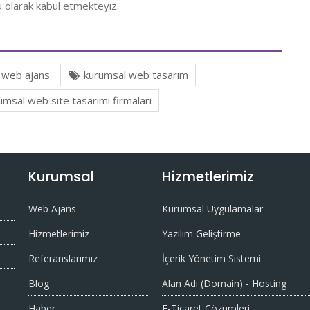
u olarak kabul etmekteyiz.
 web ajans
kurumsal web tasarım
msal web site tasarımı firmaları
Kurumsal
Hizmetlerimiz
Web Ajans
Kurumsal Uygulamalar
Hizmetlerimiz
Yazılım Geliştirme
Referanslarımız
İçerik Yönetim Sistemi
Blog
Alan Adı (Domain) - Hosting
Haber
E-Ticaret Çözümleri