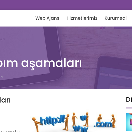
Web Ajans
Hizmetlerimiz
Kurumsal
pım aşamaları
rı
D
arı
, siteye bir