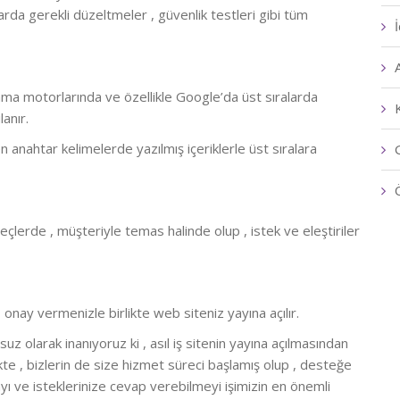
rda gerekli düzeltmeler , güvenlik testleri gibi tüm
ama motorlarında ve özellikle Google’da üst sıralarda
anır.
 anahtar kelimelerde yazılmış içeriklerle üst sıralara
eçlerde , müşteriyle temas halinde olup , istek ve eleştiriler
 onay vermenizle birlikte web siteniz yayına açılır.
z olarak inanıyoruz ki , asıl iş sitenin yayına açılmasından
kte , bizlerin de size hizmet süreci başlamış olup , desteğe
yı ve isteklerinize cevap verebilmeyi işimizin en önemli