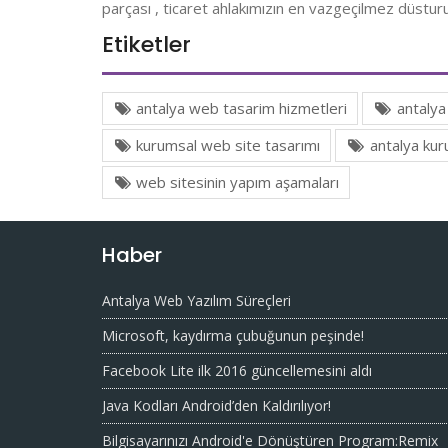
parçası , ticaret ahlakımızın en vazgeçilmez düstur
Etiketler
antalya web tasarim hizmetleri
antalya
kurumsal web site tasarımı
antalya kuru
web sitesinin yapım aşamaları
Haber
Antalya Web Yazılım Süreçleri
Microsoft, kaydırma çubuğunun peşinde!
Facebook Lite ilk 2016 güncellemesini aldı
Java Kodları Android’den Kaldırılıyor!
Bilgisayarınızı Android'e Dönüştüren Program:Remix