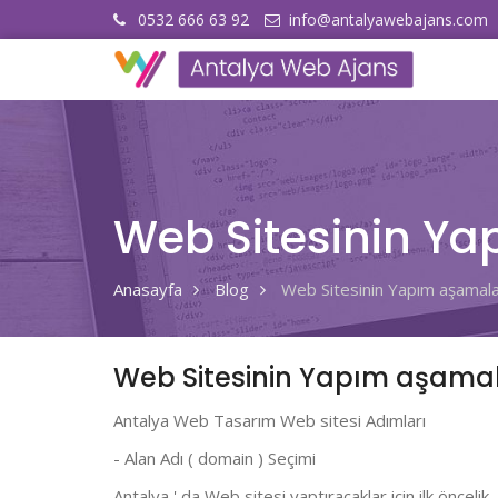
0532 666 63 92
info@antalyawebajans.com
Web Sitesinin Ya
Anasayfa
Blog
Web Sitesinin Yapım aşamala
Web Sitesinin Yapım aşamal
Antalya Web Tasarım Web sitesi Adımları
- Alan Adı ( domain ) Seçimi
Antalya ' da Web sitesi yaptıracaklar için ilk öncelik 