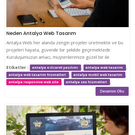
Neden Antalya Web Tasarım
Antalya Web her alanda zengin projeler üretmekte ve bu
projeleri hayata, güvenilir bir şekilde geçirmektedir.
Kuruluşumuzun amacı, müşterilerimize güzel bir ile
Etiketler :
,
,
antalya e-ticaret yazılımı
antalya web tasarim
,
,
antalya web tasarim hizmetleri
antalya mobil web tasarim
,
,
antalya responsive web site
antalya seo hizmetleri
Devamını Oku