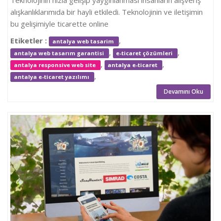
Teknolojinin hızla gelişip yaygınlanması insanların alışveriş
alışkanlıklarımıda bir hayli etkiledi. Teknolojinin ve iletişimin
bu gelişimiyle ticarette online
Etiketler :
,
antalya web tasarim
,
,
antalya web tasarım garantisi
e-ticaret çözümleri
,
,
antalya responsive web site
antalya e-ticaret
,
antalya e-ticaret yazılımı
Devamını Oku