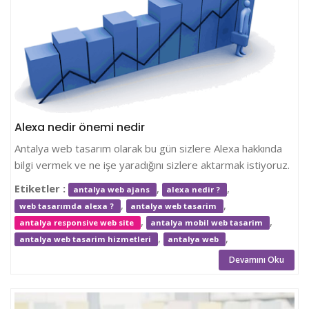
Alexa nedir önemi nedir
Antalya web tasarım olarak bu gün sizlere Alexa hakkında
bilgi vermek ve ne işe yaradığını sizlere aktarmak istiyoruz.
Etiketler :
,
,
antalya web ajans
alexa nedir ?
,
,
web tasarımda alexa ?
antalya web tasarim
,
,
antalya responsive web site
antalya mobil web tasarim
,
,
antalya web tasarim hizmetleri
antalya web
Devamını Oku