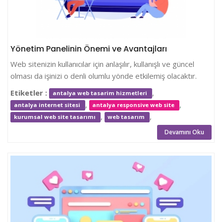
Yönetim Panelinin Önemi ve Avantajları
Web sitenizin kullanıcılar için anlaşılır, kullanışlı ve güncel
olması da işinizi o denli olumlu yönde etkilemiş olacaktır.
Etiketler :
,
antalya web tasarim hizmetleri
,
,
antalya internet sitesi
antalya responsive web site
,
,
kurumsal web site tasarımı
web tasarım
Devamını Oku