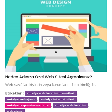
Neden Adınıza Özel Web Sitesi Açmalısınız?
Web sayfaları kişilerin veya kurumların dijital kimliğidir.
Etiketler :
,
antalya web tasarim hizmetleri
,
,
antalya web ajans
antalya internet sitesi
,
,
antalya responsive web site
antalya web tasarim
,
web ajans