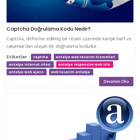
Captcha Doğrulama Kodu Nedir?
Captcha, deforme edilmiş bir resim üzerinde karışık harf ve
rakamlardan oluşan bir doğrulama kodudur.
Etiketler :
,
,
captcha
antalya web tasarim hizmetleri
,
,
antalya internet sitesi
antalya responsive web site
,
,
antalya web ajans
web tasarim antalya
Devamını Oku