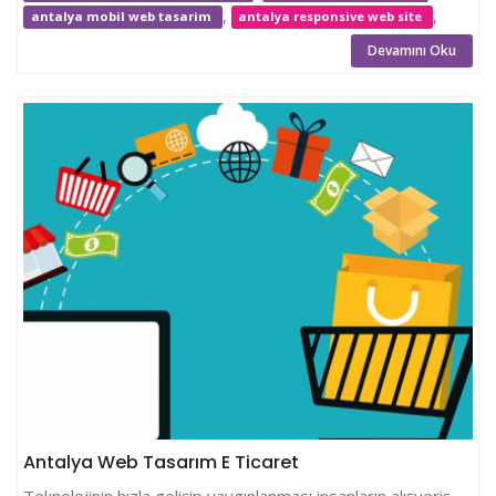
,
,
antalya mobil web tasarim
antalya responsive web site
Devamını Oku
Antalya Web Tasarım E Ticaret