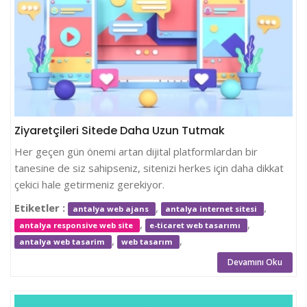
Ziyaretçileri Sitede Daha Uzun Tutmak
Her geçen gün önemi artan dijital platformlardan bir
tanesine de siz sahipseniz, sitenizi herkes için daha dikkat
çekici hale getirmeniz gerekiyor.
Etiketler :
,
,
antalya web ajans
antalya internet sitesi
,
,
antalya responsive web site
e-ticaret web tasarımı
,
,
antalya web tasarim
web tasarım
Devamını Oku