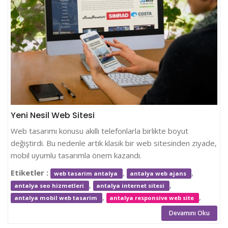
Yeni Nesil Web Sitesi
Web tasarımı konusu akıllı telefonlarla birlikte boyut
değiştirdi. Bu nedenle artık klasik bir web sitesinden ziyade,
mobil uyumlu tasarımla önem kazandı.
Etiketler :
,
,
web tasarim antalya
antalya web ajans
,
,
antalya seo hizmetleri
antalya internet sitesi
,
,
antalya mobil web tasarim
antalya responsive web site
Devamını Oku