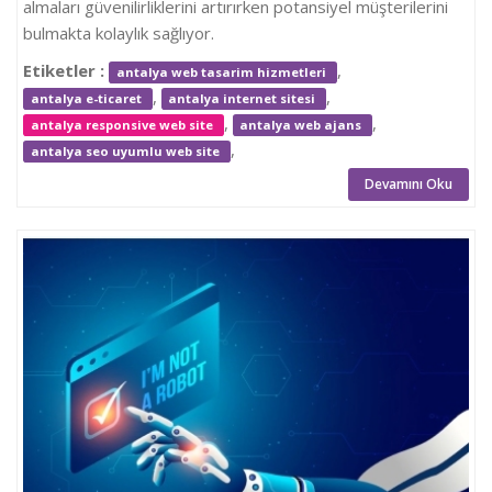
almaları güvenilirliklerini artırırken potansiyel müşterilerini
bulmakta kolaylık sağlıyor.
Etiketler :
,
antalya web tasarim hizmetleri
,
,
antalya e-ticaret
antalya internet sitesi
,
,
antalya responsive web site
antalya web ajans
,
antalya seo uyumlu web site
Devamını Oku